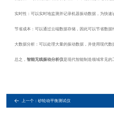
实时性：可以实时地监测并记录机器振动数据，为快速诊
节省成本：可以通过云端数据存储，因此可以节省数据
大数据分析：可以处理大量的振动数据，并使用现代数据
总之，
智能无线振动分析仪
是现代智能制造领域常见的
上一个：
砂轮动平衡测试仪