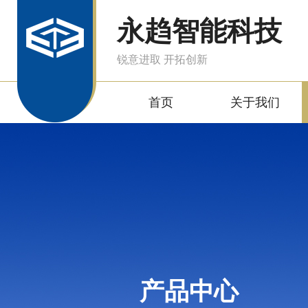
永趋智能科技
锐意进取 开拓创新
首页
关于我们
产品中心