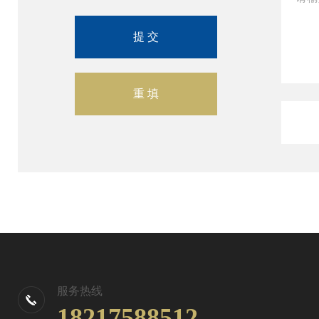
服务热线
18217588512