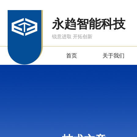
永趋智能科技
锐意进取 开拓创新
首页
关于我们