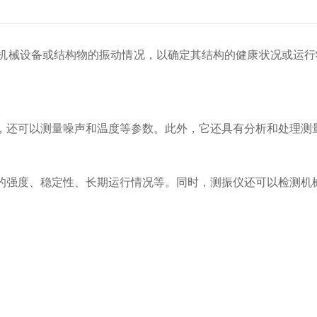
机械设备或结构物的振动情况，以确定其结构的健康状况或运行
还可以测量噪声和温度等参数。此外，它还具有分析和处理测量
强度、稳定性、长期运行情况等。同时，测振仪还可以检测机械
。