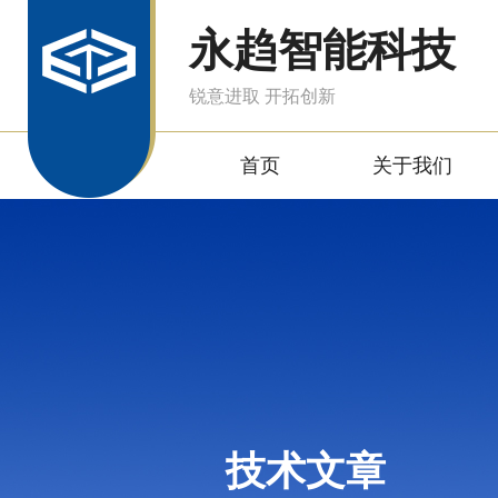
永趋智能科技
锐意进取 开拓创新
首页
关于我们
技术文章