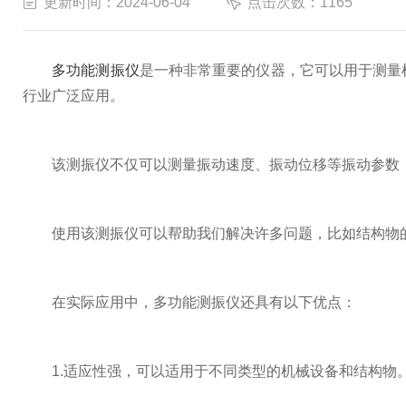
更新时间：2024-06-04
点击次数：1165
多功能测振仪
是一种非常重要的仪器，它可以用于测量
行业广泛应用。
该测振仪不仅可以测量振动速度、振动位移等振动参数，
使用该测振仪可以帮助我们解决许多问题，比如结构物的
在实际应用中，多功能测振仪还具有以下优点：
1.适应性强，可以适用于不同类型的机械设备和结构物