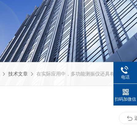
技术文章
在实际应用中，多功能测振仪还具有以下优点
电话
扫码加微信